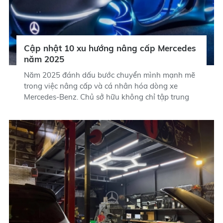
Cập nhật 10 xu hướng nâng cấp Mercedes
năm 2025
Năm 2025 đánh dấu bước chuyển mình mạnh mẽ
trong việc nâng cấp và cá nhân hóa dòng xe
Mercedes-Benz. Chủ sở hữu không chỉ tập trung
vào việc duy trì hiệu suất mà còn chú trọng đến
việc tích hợp công nghệ tiên tiến và nâng cao trải
nghiệm lái xe. Dưới đây là những xu hướng nâng
cấp nổi bật cho Mercedes trong năm 2025: