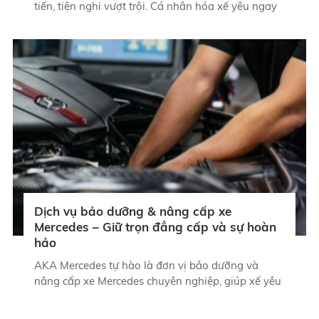
tiến, tiện nghi vượt trội. Cá nhân hóa xế yêu ngay
tại AKA Mercedes!
Dịch vụ bảo dưỡng & nâng cấp xe
Mercedes – Giữ trọn đẳng cấp và sự hoàn
hảo
AKA Mercedes tự hào là đơn vị bảo dưỡng và
nâng cấp xe Mercedes chuyên nghiệp, giúp xế yêu
vận hành bền bỉ, an toàn và luôn giữ vững đẳng
cấp. Phụ tùng chính hãng 100%, kỹ thuật viên