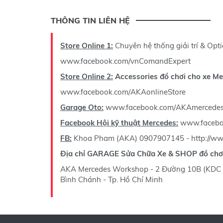
THÔNG TIN LIÊN HỆ
Store Online 1:
Chuyên hệ thống giải trí & Opt
www.facebook.com/vnComandExpert
Store Online 2:
Accessories đồ chơi cho xe M
www.facebook.com/AKAonlineStore
Garage Oto:
www.facebook.com/AKAmercede
Facebook Hội kỹ thuật Mercedes:
www.facebo
FB:
Khoa Pham (AKA)
0907907145
-
http://w
Địa chỉ GARAGE Sửa Chữa Xe & SHOP đồ chơ
AKA Mercedes Workshop - 2 Đường 10B (KDC Tr
Bình Chánh - Tp. Hồ Chí Minh