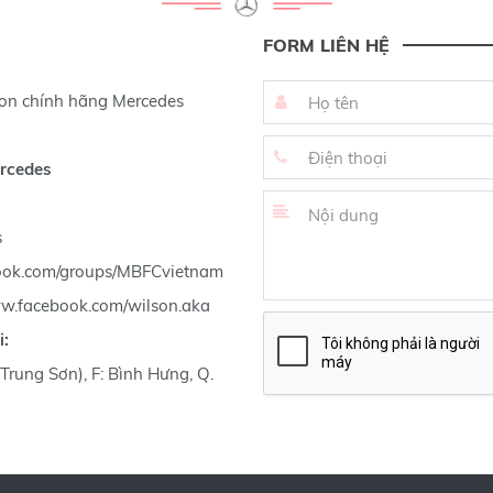
FORM LIÊN HỆ
ion chính hãng Mercedes
ercedes
s
ok.com/groups/MBFCvietnam
ww.facebook.com/wilson.aka
i:
ung Sơn), F: Bình Hưng, Q.