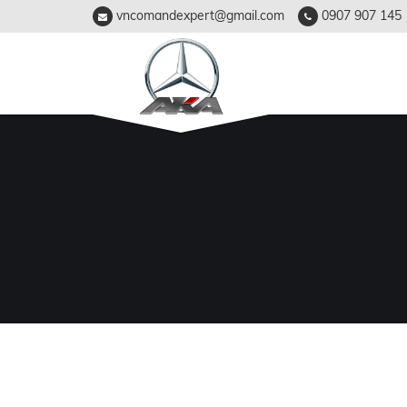
vncomandexpert@gmail.com
0907 907 145