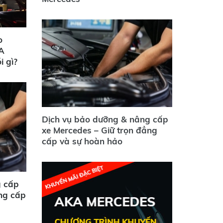
o
KA
i gì?
Dịch vụ bảo dưỡng & nâng cấp
xe Mercedes – Giữ trọn đẳng
cấp và sự hoàn hảo
g cấp
ẳng cấp