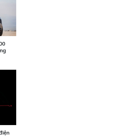
00
ồng
điện