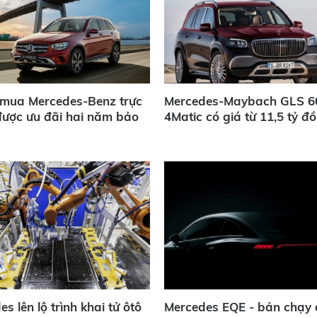
mua Mercedes-Benz trực
Mercedes-Maybach GLS 6
được ưu đãi hai năm bảo
4Matic có giá từ 11,5 tỷ đ
s lên lộ trình khai tử ôtô
Mercedes EQE - bản chạy 