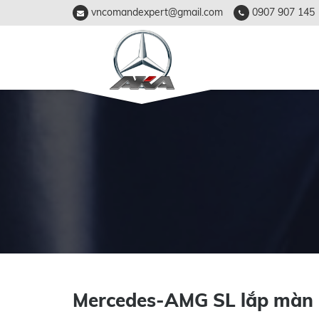
vncomandexpert@gmail.com
0907 907 145
Mercedes-AMG SL lắp màn h