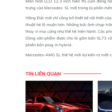
Màn hình LCD 12,3 inch hiển thị cụm đồng hồ 
trưng của Mercedes. SL mới trang bị phần mề
Hãng Đức mới chỉ công bố thiết kế nội thất của
thuật hé lộ muộn hơn. Những bức ảnh chụp trộ
thay vì mui cứng như thế hệ hiện hành. Các ph
Dòng sản phẩm được cho là gồm bản SL73 công
phiên bản plug-in hybrid.
Mercedes-AMG SL thế hệ mới dự kiến ra mắt c
TIN LIÊN QUAN