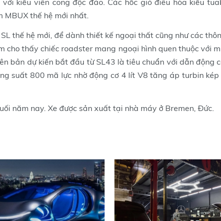
với kiểu viền cong độc đáo. Các hốc gió điều hòa kiểu tua
m MBUX thế hệ mới nhất.
 SL thế hệ mới, để dành thiết kế ngoại thất cũng như các thô
m cho thấy chiếc roadster mang ngoại hình quen thuộc với 
iên bản dự kiến bắt đầu từ SL43 là tiêu chuẩn với dẫn động 
 suất 800 mã lực nhờ động cơ 4 lít V8 tăng áp turbin kép
uối năm nay. Xe được sản xuất tại nhà máy ở Bremen, Đức.