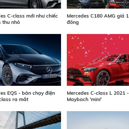
es C-class mới như chiếc
Mercedes C180 AMG giá 1,
s thu nhỏ
đồng
es EQS - bản chạy điện
Mercedes C-class L 2021 -
class ra mắt
Maybach 'mini'