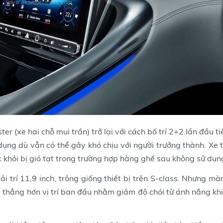
er (xe hai chỗ mui trần) trở lại với cách bố trí 2+2 lần đầu ti
ng dù vẫn có thể gây khó chịu với người trưởng thành. Xe t
 khỏi bị gió tạt trong trường hợp hàng ghế sau không sử dụn
ải trí 11,9 inch, trông giống thiết bị trên S-class. Nhưng mà
g thẳng hơn vị trí ban đầu nhằm giảm độ chói từ ánh nắng kh