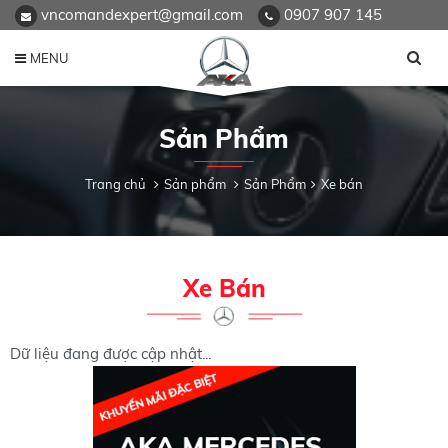
vncomandexpert@gmail.com
0907 907 145
MENU
Sản Phẩm
Trang chủ
Sản phẩm
Sản Phẩm
Xe bán
Xe Bán
Dữ liệu đang được cập nhật...